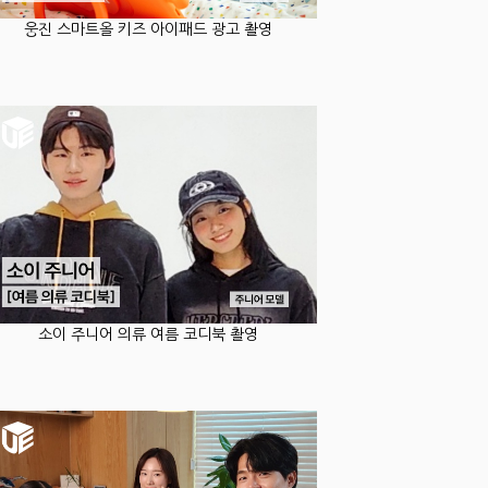
웅진 스마트올 키즈 아이패드 광고 촬영
소이 주니어 의류 여름 코디북 촬영