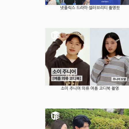
넷플릭스 드라마 셀러브리티 촬영컷
소이 주니어 의류 여름 코디북 촬영