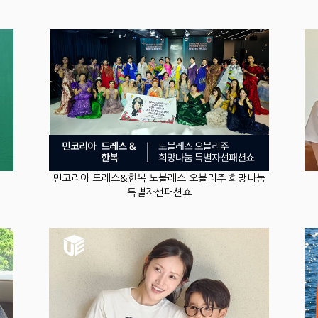
민코리아 드레스&한복 노블레스 오블리주 희망나눔
특별자선패션쇼