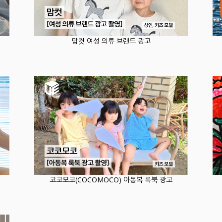
맘컷 여성 의류 브랜드 광고
코코모코(COCOMOCO) 아동복 룩북 광고