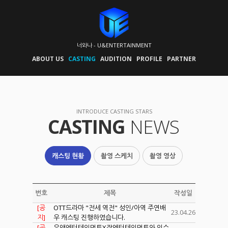
너와나 - U&ENTERTAINMENT
ABOUT US
CASTING
AUDITION
PROFILE
PARTNER
INTRODUCE CASTING STARS
CASTING
NEWS
캐스팅 현황
촬영 스케치
촬영 영상
번호
제목
작성일
[공
OTT드라마 "전세 역전" 성인/아역 주연배
23.04.26
지]
우 캐스팅 진행하였습니다.
[공
유앤엔터테인먼트X장엔터테인먼트와 인수