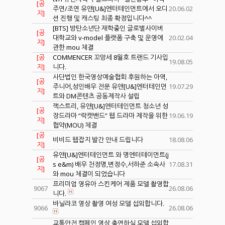
[공
주연/조연 유앤[U&]엔터테인먼트에서 오디
20.06.02
지]
션 진행 및 캐스팅 최종 확정입니다^^
[BTS] 방탄소년단 재학중인 글로벌사이버
[공
대학교와 v-model 플랫폼 구축 및 운영에
20.02.04
지]
관한 mou 체결
[공
COMMENCER 꼬망세 8월호 트랜드 기사입
19.08.05
지]
니다.
사단법인 한국영상예술협회 후원하는 아역,
[공
주니어,성인배우 전문 유앤[U&]엔터테인먼
19.07.29
지]
트와 DM콘텐츠 공동제작사 설립
잭스트리, 유앤[U&]엔터테인먼트 청소년 성
[공
장드라마 “락캣밴드” 웹 드라마 제작을 위한
19.06.19
지]
협약(MOU) 체결
[공
비비드 웹잡지 발간 안내 드립니다
18.08.06
지]
유앤[U&]엔터테인먼트 와 명엔터테이먼트(j
[공
s e&m) 배우 천정명,변정수,서하준 소속사
17.08.31
지]
와 mou 체결이 되었습니다
프리미엄 영유아 스킨케어 제품 모델 촬영합
9067
26.08.06
니다.
바닐라코 영상 촬영 여성 모델 섭외합니다.
9066
26.08.06
교통안전 캠페인 영상 출연하실 모델 섭외합