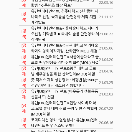
22.03.16
지]
합병 "K-콘텐츠 확장 목표"
유앤엔터테인먼트, 청주대학교 산학협력 시
[공
나리오 선정, 국제출품 단편영화 제작 지원
21.11.12
지]
계약발표
유앤엔터테인먼트&서울예술대학교 시나리
[공
오선정 계약발표 ▶국내외 출품 단편영화 제
21.06.22
지]
작지원◀
[공
유앤엔터테인먼트&성균관대학교 연기예술
21.05.06
지]
학과와 영화제작지원, 산학협력 MOU 체결
[공
유앤[U&]엔터테인먼트&서울예술대학교 글
21.04.20
지]
로벌 배우양성을 위한 산학협력(MOU) 체결
[공
유앤[U&]엔터테인먼트&청주 대학교 글로
21.04.16
지]
벌 배우양성을 위한 산학협력(MOU) 체결
[공
굿 픽쳐스 제작 상업영화 "화평반점(1980)"
21.03.25
지]
성인/아역배우 캐스팅 진행합니다.
[공
유앤[U&]엔터테인먼트 [이웃돕기 생활용품
21.02.03
지]
선물세트] 전달
유앤[U&]엔터테인먼트&건양 사이버 대학
[공
교 모델 뷰티 대학 진로 운영 위한 산학협력
20.07.22
지]
(MOU) 체결
[공
코미디액션 영화 "열혈형사" 유앤[U&]엔터
20.06.16
지]
테인먼트 배우 캐스팅 진행!!
tvn 퓨전사극 주말드라마 "철인왕후" 아역