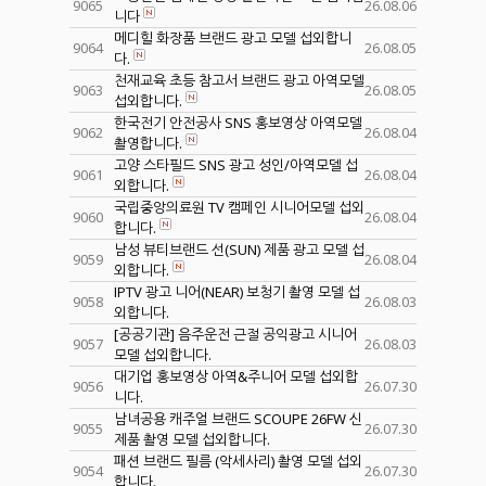
9065
26.08.06
니다
메디힐 화장품 브랜드 광고 모델 섭외합니
9064
26.08.05
다.
천재교육 초등 참고서 브랜드 광고 아역모델
9063
26.08.05
섭외합니다.
한국전기 안전공사 SNS 홍보영상 아역모델
9062
26.08.04
촬영합니다.
고양 스타필드 SNS 광고 성인/아역모델 섭
9061
26.08.04
외합니다.
국립중앙의료원 TV 캠페인 시니어모델 섭외
9060
26.08.04
합니다.
남성 뷰티브랜드 선(SUN) 제품 광고 모델 섭
9059
26.08.04
외합니다.
IPTV 광고 니어(NEAR) 보청기 촬영 모델 섭
9058
26.08.03
외합니다.
[공공기관] 음주운전 근절 공익광고 시니어
9057
26.08.03
모델 섭외합니다.
대기업 홍보영상 아역&주니어 모델 섭외합
9056
26.07.30
니다.
남녀공용 캐주얼 브랜드 SCOUPE 26FW 신
9055
26.07.30
제품 촬영 모델 섭외합니다.
패션 브랜드 필름 (악세사리) 촬영 모델 섭외
9054
26.07.30
합니다.