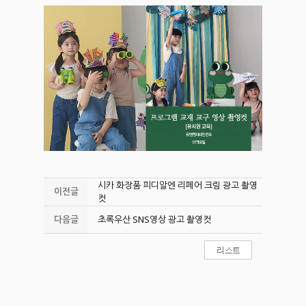
시카 화장품 피디알엔 리페어 크림 광고 촬영
이전글
컷
다음글
초록우산 SNS영상 광고 촬영컷