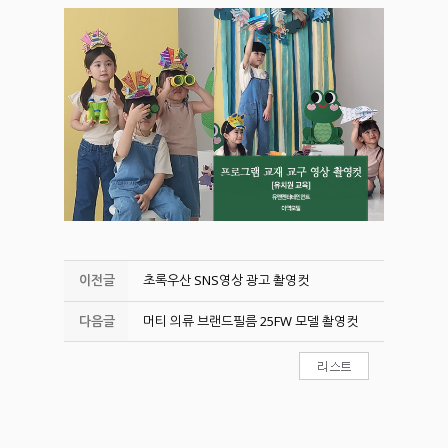
이전글
초록우산 SNS영상 광고 촬영컷
다음글
머티 의류 브랜드필름 25FW 모델 촬영컷