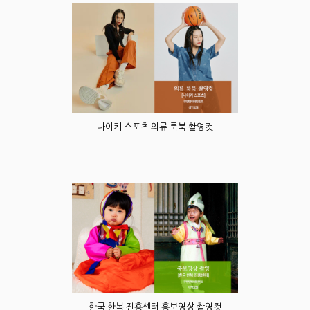
나이키 스포츠 의류 룩북 촬영컷
한국 한복 진흥센터 홍보영상 촬영컷