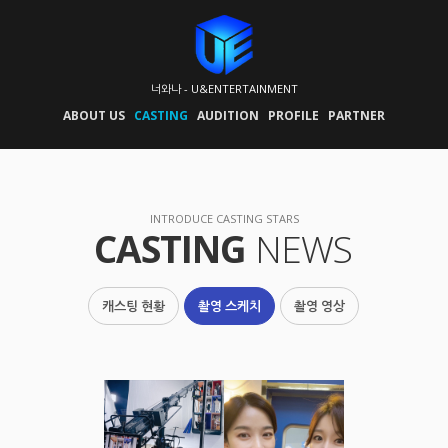
너와나 - U&ENTERTAINMENT
ABOUT US
CASTING
AUDITION
PROFILE
PARTNER
INTRODUCE CASTING STARS
CASTING
NEWS
캐스팅 현황
촬영 스케치
촬영 영상