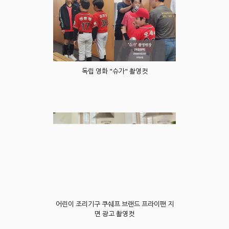
독립 영화 "슈가" 촬영컷
어린이 조리기구 쿠쉐프 브랜드 프라이팬 지
면 광고 촬영컷