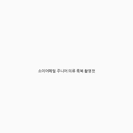
소이어페럴 주니어 의류 룩북 촬영컷