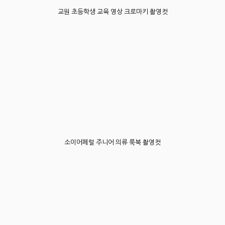
교원 초등학생 교육 영상 크로마키 촬영컷
소이어페럴 주니어 의류 룩북 촬영컷