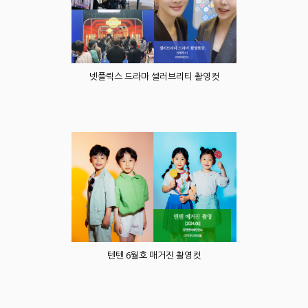
넷플릭스 드라마 셀러브리티 촬영컷
텐텐 6월호 매거진 촬영컷