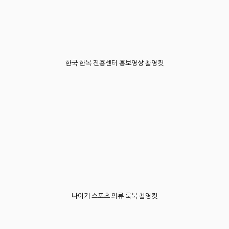
한국 한복 진흥센터 홍보영상 촬영컷
나이키 스포츠 의류 룩북 촬영컷