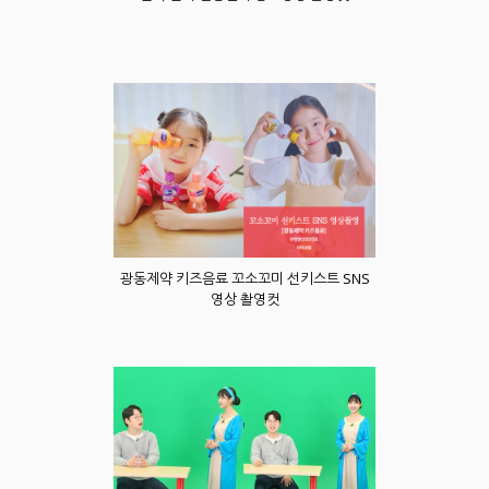
광동제약 키즈음료 꼬소꼬미 선키스트 SNS
영상 촬영컷