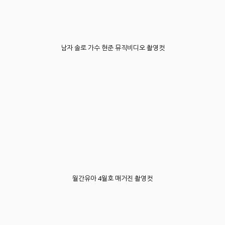
남자 솔로 가수 현준 뮤직비디오 촬영컷
월간유아 4월호 매거진 촬영컷