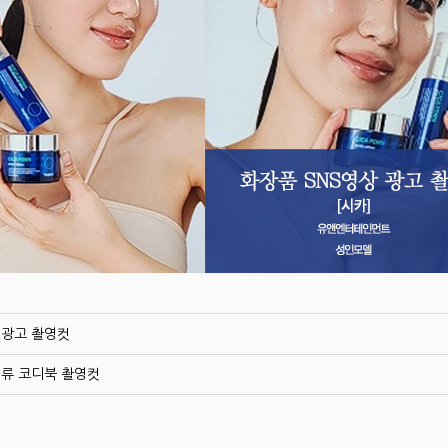
 광고 촬영컷
의류 코디북 촬영컷