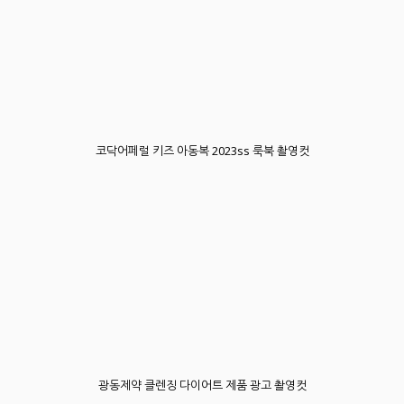
코닥어페럴 키즈 아동복 2023ss 룩북 촬영컷
광동제약 클렌징 다이어트 제품 광고 촬영컷