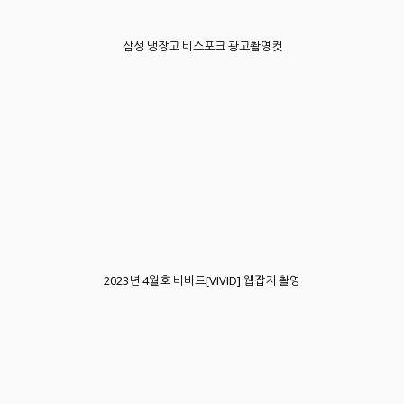
삼성 냉장고 비스포크 광고촬영컷
2023년 4월호 비비드[VIVID] 웹잡지 촬영