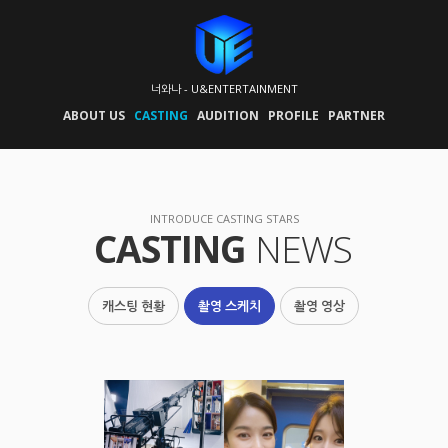
너와나 - U&ENTERTAINMENT
ABOUT US
CASTING
AUDITION
PROFILE
PARTNER
INTRODUCE CASTING STARS
CASTING
NEWS
캐스팅 현황
촬영 스케치
촬영 영상