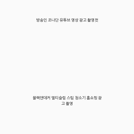
방송인 조나단 유튜브 영상 광고 촬영컷
블랙앤데커 멀티슬림 스팀 청소기 홈쇼핑 광
고 촬영