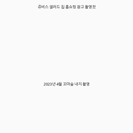
쥬비스 샐러드 칩 홈쇼핑 광고 촬영컷
2023년 4월 꼬마숲 내지 촬영