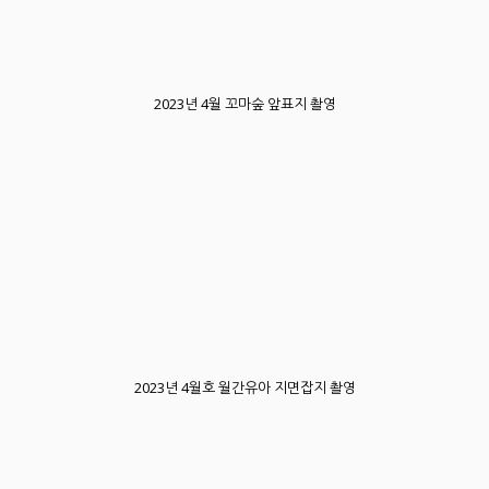
2023년 4월 꼬마숲 앞표지 촬영
2023년 4월호 월간유아 지면잡지 촬영