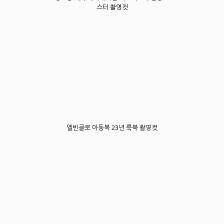
스터 촬영컷
엘빈클로 아동복 23년 룩북 촬영컷