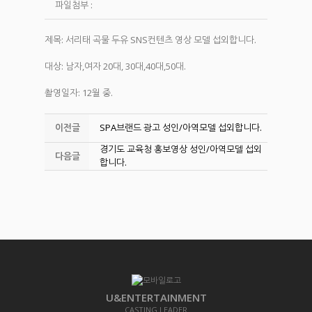
파일첨부 :
제목: 서리태 곡물 두유 SNS컨텐츠 영상 모델 섭외합니다.
대상: 남자,여자 20대, 30대,40대,50대.
촬영일자: 12월 중.
이전글
SPA브랜드 광고 성인/아역모델 섭외합니다.
경기도 교육청 홍보영상 성인/아역모델 섭외
다음글
합니다.
U&ENTERTAINMENT
CASTING LEADER