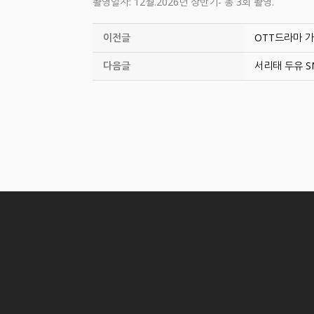
촬영일자: 12월.2026년 상반기- 총 3회 촬영.
이전글
OTT드라마 가
다음글
서리태 두유 S